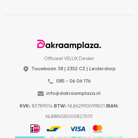
Officieel VELUX Dealer
Touwbaan 38 | 2352 CZ | Leiderdorp
085 - 06 06 176
info@dakraamplaza.nl
KVK:
83789014
BTW:
NL862990099B01
IBAN:
NL88INGB0008270111