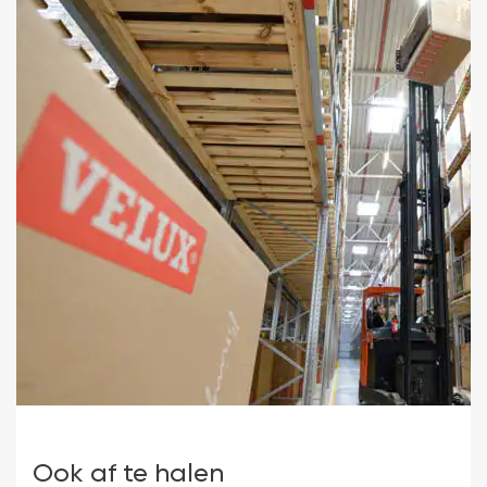
a
N
d
d
n
pl
Ook af te halen