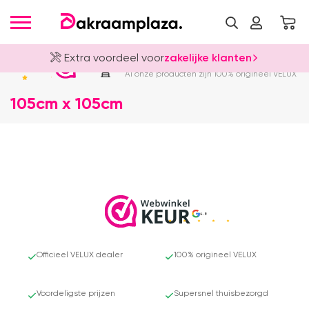
Extra voordeel voor
zakelijke klanten
Officieel VELUX Dealer
4.8
Al onze producten zijn 100% origineel VELUX
105cm x 105cm
4.8
Officieel VELUX dealer
100% origineel VELUX
Voordeligste prijzen
Supersnel thuisbezorgd