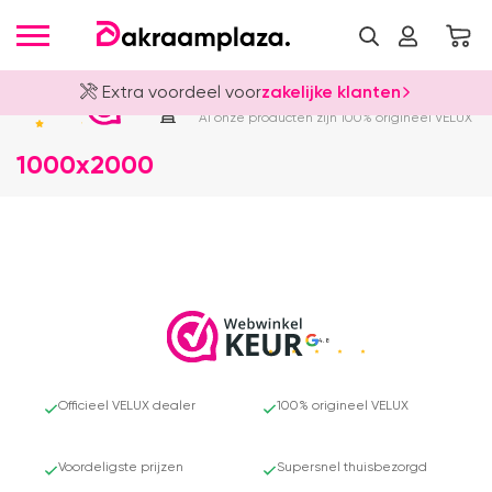
Extra voordeel voor
zakelijke klanten
Officieel VELUX Dealer
4.8
Al onze producten zijn 100% origineel VELUX
1000x2000
4.8
Officieel VELUX dealer
100% origineel VELUX
Voordeligste prijzen
Supersnel thuisbezorgd