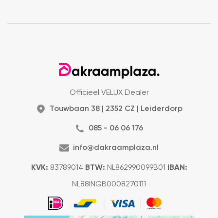
Officieel VELUX Dealer
Touwbaan 38 | 2352 CZ | Leiderdorp
085 - 06 06 176
info@dakraamplaza.nl
KVK:
83789014
BTW:
NL862990099B01
IBAN:
NL88INGB0008270111