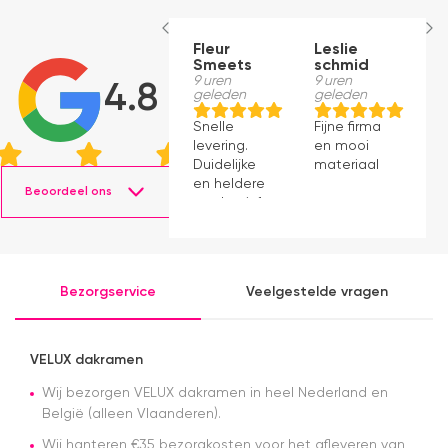
Fleur
Leslie
G
Smeets
schmid
V
9 uren
9 uren
10
4.8
geleden
geleden
g
Snelle
Fijne firma
B
levering.
en mooi
e
Duidelijke
materiaal
g
en heldere
Beoordeel ons
productinformatie.
Origineel
Velux
product
tegen
Bezorgservice
Veelgestelde vragen
goede
prijs.
Levering
was
VELUX dakramen
perfect
Wij bezorgen VELUX dakramen in heel Nederland en
zoals
aangegeven.
België (alleen Vlaanderen).
Wij hanteren €35 bezorgkosten voor het afleveren van