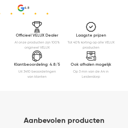
4.8
Officieel VELUX Dealer
Laagste prijzen
Al onze producten zijn 100%
Tot 40% korting op alle VELUX
origineel VELUX
producten
Klantbeoordeling: 4.8/5
Ook afhalen mogelijk
Uit 3410 beoordelingen
Op 3 min van de A4 in
van klanten
Leiderdorp
Aanbevolen producten