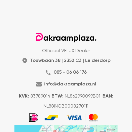
Officieel VELUX Dealer
Touwbaan 38 | 2352 CZ | Leiderdorp
085 - 06 06 176
info@dakraamplaza.nl
KVK:
83789014
BTW:
NL862990099B01
IBAN:
NL88INGB0008270111