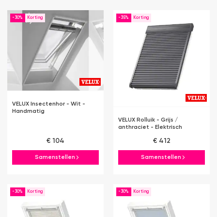
-30%
-35%
VELUX Insectenhor - Wit -
Handmatig
VELUX Rolluik - Grijs /
anthraciet - Elektrisch
€ 104
€ 412
Samenstellen
Samenstellen
-30%
-30%