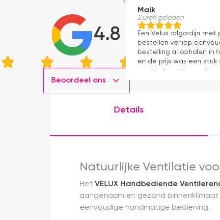
Maik
2 uren geleden
4.8
Een Velux rolgordijn met
bestellen verliep eenvou
bestelling al ophalen in 
en de prijs was een stuk
aanbieders. Het gordijn z
Beoordeel ons
kwaliteit, mooie afwerki
ervaring.
Details
Natuurlijke Ventilatie v
Het
VELUX Handbediende Ventilere
aangenaam en gezond binnenklimaat on
eenvoudige handmatige bediening.