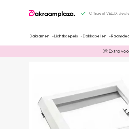
Officieel VELUX deal
Dakramen
Lichtkoepels
Dakkapellen
Raamdec
Extra voo