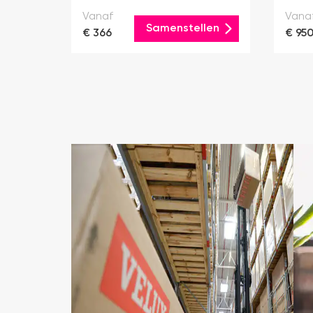
Vanaf
Vana
Samenstellen
€ 366
€ 95