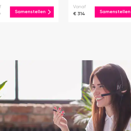
f
Vanaf
Samenstellen
Samenstellen
0
€ 314