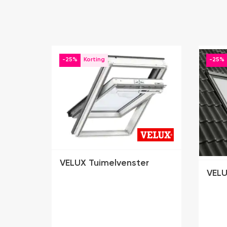
-25%
-25%
VELUX Tuimelvenster
VELU