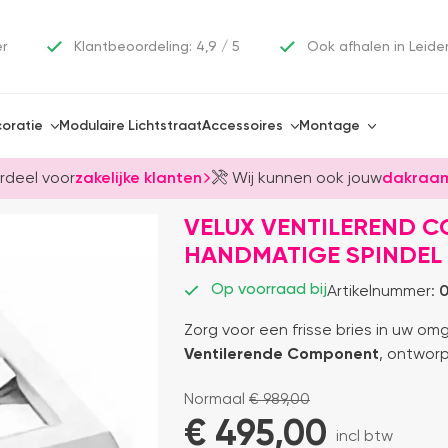
er
Klantbeoordeling: 4,9 / 5
Ook afhalen in Leide
oratie
Modulaire Lichtstraat
Accessoires
Montage
rdeel voor
zakelijke klanten
Wij kunnen ook jouw
dakraam
VELUX VENTILEREND C
HANDMATIGE SPINDEL 
Op voorraad bij
Artikelnummer:
0
Zorg voor een frisse bries in uw o
Ventilerende Component
, ontworp
Normaal
€
989,00
€ 
495,00
incl btw