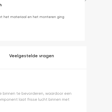
h
Eljada Bos
1 dag geleden
et het materiaal en het monteren ging
De enige websi
ook nog eens s
en tijdstip va
origineel velux
dan "eigen mer
installatie is 
geweest) en hij 
Veelgestelde vragen
tie binnen te bevorderen, waardoor een
mponent laat frisse lucht binnen met