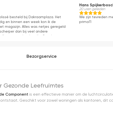
Hans Spijkerbosc
20 uren geleden
 plissé besteld bij Dakraamplaza. Het
We zijn tevreden m
dig en binnen een week kon ik de
prima11
het magazijn. Alles was netjes geregeld
 scherper dan bij veel andere
elf mag er ook zeker zijn. Goede
ng en eenvoudig te monteren. Een prima
Bezorgservice
oor Gezonde Leefruimtes
nde Component
is een effectieve manier om de luchtcircula
tstaat. Geschikt voor zowel woningen als kantoren, dit co