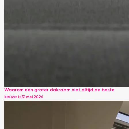
Waarom een groter dakraam niet altijd de beste
keuze is
31 mei 2026