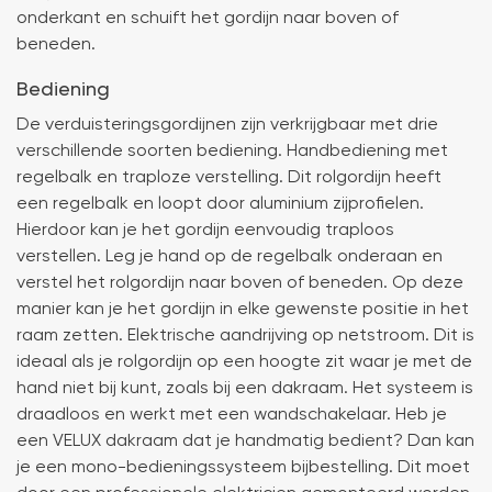
onderkant en schuift het gordijn naar boven of
b
g
beneden.
en
v
Bediening
m
e
De verduisteringsgordijnen zijn verkrijgbaar met drie
ni
verschillende soorten bediening. Handbediening met
in
regelbalk en traploze verstelling. Dit rolgordijn heeft
een regelbalk en loopt door aluminium zijprofielen.
Hierdoor kan je het gordijn eenvoudig traploos
verstellen. Leg je hand op de regelbalk onderaan en
verstel het rolgordijn naar boven of beneden. Op deze
manier kan je het gordijn in elke gewenste positie in het
raam zetten. Elektrische aandrijving op netstroom. Dit is
ideaal als je rolgordijn op een hoogte zit waar je met de
hand niet bij kunt, zoals bij een dakraam. Het systeem is
draadloos en werkt met een wandschakelaar. Heb je
een VELUX dakraam dat je handmatig bedient? Dan kan
je een mono-bedieningssysteem bijbestelling. Dit moet