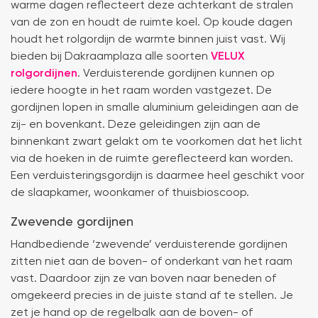
warme dagen reflecteert deze achterkant de stralen
n
geregeld
N
van de zon en houdt de ruimte koel. Op koude dagen
en de prijs
ti
was een
houdt het rolgordijn de warmte binnen juist vast. Wij
e
stuk
bieden bij Dakraamplaza alle soorten
VELUX
or
scherper
rolgordijnen
. Verduisterende gordijnen kunnen op
v
dan bij
d
veel
iedere hoogte in het raam worden vastgezet. De
ro
andere
gordijnen lopen in smalle aluminium geleidingen aan de
g
aanbieders.
zij- en bovenkant. Deze geleidingen zijn aan de
Di
Het gordijn
binnenkant zwart gelakt om te voorkomen dat het licht
d
zelf mag
d
er ook
via de hoeken in de ruimte gereflecteerd kan worden.
m
zeker zijn.
Een verduisteringsgordijn is daarmee heel geschikt voor
d
Goede
de slaapkamer, woonkamer of thuisbioscoop.
h
kwaliteit,
w
mooie
Zwevende gordijnen
v
afwerking
M
en
Handbediende ‘zwevende’ verduisterende gordijnen
in
eenvoudig
zitten niet aan de boven- of onderkant van het raam
is
te
h
vast. Daardoor zijn ze van boven naar beneden of
monteren.
ma
Een prima
omgekeerd precies in de juiste stand af te stellen. Je
b
ervaring.
zet je hand op de regelbalk aan de boven- of
ik