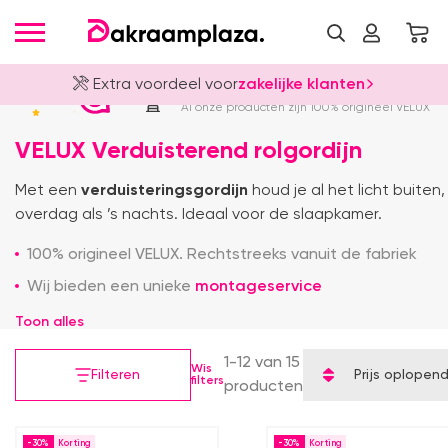
Wij kunnen ook jouw
dakraam plaat
Officieel VELUX Dealer
4.8
Al onze producten zijn 100% origineel VELUX
VELUX Verduisterend rolgordijn
Met een
verduisteringsgordijn
houd je al het licht buiten
overdag als ’s nachts. Ideaal voor de slaapkamer.
100% origineel VELUX. Rechtstreeks vanuit de fabriek
Wij bieden een unieke
montageservice
Toon alles
1-12 van 15
Wis
Filteren
Prijs oplopen
filters
producten
-30%
-30%