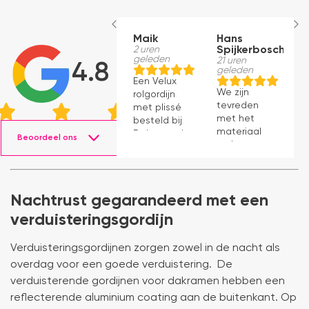
Maik
Hans
E
2 uren
Spijkerbosch
B
geleden
21 uren
1
4.8
geleden
g
Een Velux
We zijn
D
rolgordijn
tevreden
w
met plissé
met het
di
besteld bij
materiaal
m
Dakraamplaza.
Beoordeel ons
en het
V
Het
monteren
v
bestellen
ging
h
verliep
prima11
o
eenvoudig
Nachtrust gegarandeerd met een
e
en binnen
w
een week
verduisteringsgordijn
S
kon ik de
l
bestelling
Verduisteringsgordijnen zorgen zowel in de nacht als
a
al ophalen
o
overdag voor een goede verduistering. De
in het
en
magazijn.
verduisterende gordijnen voor dakramen hebben een
v
Alles was
reflecterende aluminium coating aan de buitenkant. Op
le
netjes