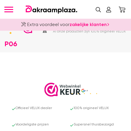
Extra voordeel voor
zakelijke klanten
Officieel VELUX Dealer
4.8
Al onze producten zijn 100% origineel VELUX
P06
4.8
Officieel VELUX dealer
100% origineel VELUX
Voordeligste prijzen
Supersnel thuisbezorgd