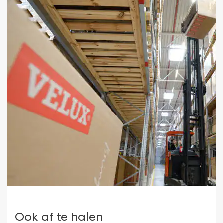
a
N
d
d
n
pl
Ook af te halen