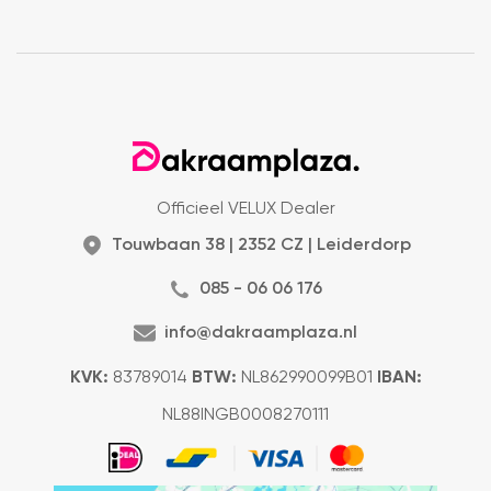
Officieel VELUX Dealer
Touwbaan 38 | 2352 CZ | Leiderdorp
085 - 06 06 176
info@dakraamplaza.nl
KVK:
83789014
BTW:
NL862990099B01
IBAN:
NL88INGB0008270111