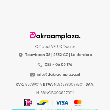
Officieel VELUX Dealer
Touwbaan 38 | 2352 CZ | Leiderdorp
085 - 06 06 176
info@dakraamplaza.nl
KVK:
83789014
BTW:
NL862990099B01
IBAN:
NL88INGB0008270111