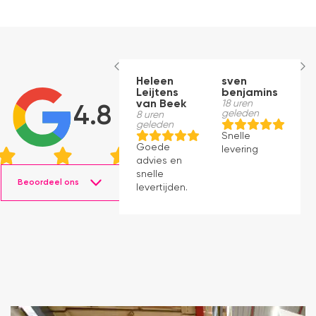
Heleen
sven
A
Leijtens
benjamins
H
van Beek
18 uren
C
4.8
geleden
8 uren
18
geleden
g
Snelle
Goede
S
levering
advies en
le
snelle
z
Beoordeel ons
levertijden.
a
pe
Kw
pe
le
o
B
t
m
w