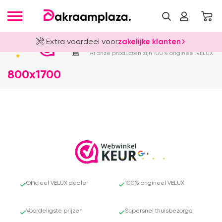
Extra voordeel voor
zakelijke klanten
Officieel VELUX Dealer
4.8
Al onze producten zijn 100% origineel VELUX
800x1700
4.8
Officieel VELUX dealer
100% origineel VELUX
Voordeligste prijzen
Supersnel thuisbezorgd