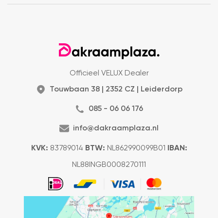
Officieel VELUX Dealer
Touwbaan 38 | 2352 CZ | Leiderdorp
085 - 06 06 176
info@dakraamplaza.nl
KVK:
83789014
BTW:
NL862990099B01
IBAN:
NL88INGB0008270111