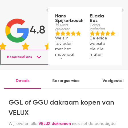
Hans
Eljada
M
Spijkerbosch
Bos
1
g
18 uren
1 dag
4.8
geleden
geleden
J
We zijn
De enige
p
tevreden
website
v
met het
die alle
ti
materiaal
maten
s
Beoordeel ons
en het
Velux op
g
monteren
voorraad
P
ging
had en die
v
prima11
ook nog
a
Details
Bezorgservice
Veelgesteld
eens snel
v
werkte.
Snelle
levering en
GGL of GGU dakraam kopen van
afspraken
over dag
VELUX
en tijdstip
van
Wij leveren alle
VELUX dakramen
inclusief de benodigde
levering