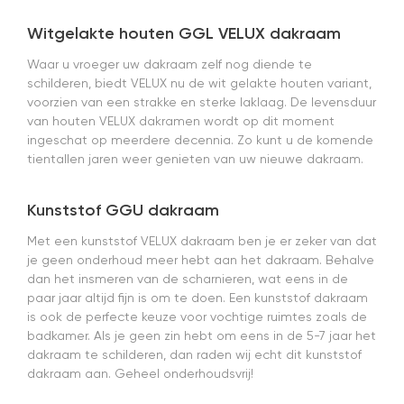
bezig
geweest)
Witgelakte houten GGL VELUX dakraam
en hij rolt
Waar u vroeger uw dakraam zelf nog diende te
veel
mooier uit
schilderen, biedt VELUX nu de wit gelakte houten variant,
en kreukt
voorzien van een strakke en sterke laklaag. De levensduur
niet bij het
van houten VELUX dakramen wordt op dit moment
inrollen.
ingeschat op meerdere decennia. Zo kunt u de komende
tientallen jaren weer genieten van uw nieuwe dakraam.
Kunststof GGU dakraam
Met een kunststof VELUX dakraam ben je er zeker van dat
je geen onderhoud meer hebt aan het dakraam. Behalve
dan het insmeren van de scharnieren, wat eens in de
paar jaar altijd fijn is om te doen. Een kunststof dakraam
is ook de perfecte keuze voor vochtige ruimtes zoals de
badkamer. Als je geen zin hebt om eens in de 5-7 jaar het
dakraam te schilderen, dan raden wij echt dit kunststof
dakraam aan. Geheel onderhoudsvrij!