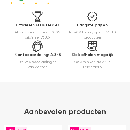
Officieel VELUX Dealer
Laagste prijzen
Al onze producten zijn 100%
Tot 40% korting op alle VELUX
origineel VELUX
producten
Klantbeoordeling: 4.8/5
Ook afhalen mogelijk
Uit 3396 beoordelingen
Op 3 min van de A4 in
van klanten
Leiderdorp
Aanbevolen producten
-35%
-30%