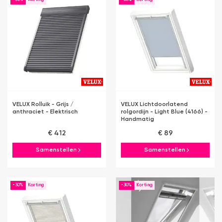
VELUX Rolluik - Grijs /
VELUX Lichtdoorlatend
anthraciet - Elektrisch
rolgordijn - Light Blue (4166) -
Handmatig
€ 412
€ 89
Samenstellen
Samenstellen
-30%
-30%