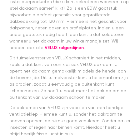
installatieproducten (die u kunt selecteren wanneer u op
nagekomen.
'stel dakraam samen' klikt). Zo is een EDW gootstuk
Nog een
tip.. heb nu
bijvoorbeeld perfect geschikt voor geprofileerde
een
dakbedekking tot 120 mm. Hiermee is het geschikt voor
origineel
dakpannen, rieten daken en profielplaten. Indien u een
velux
ander gootstuk nodig heeft, dan kunt u dat selecteren
dakraam
wanneer u het dakraam in uw winkelmandje zet. Wij
rolgordijn
hebben ook alle
VELUX rolgordijnen
.
gekocht.
Die is iets
Dit tuimelvenster van VELUX scharniert in het midden,
duurder
zoals u dat kent van een klassiek VELUX dakraam. U
dan "eigen
opent het dakraam gemakkelijk middels de hendel aan
merken"
de bovenzijde. Dit tuimelvenster kunt u helemaal om zijn
die ook
as draaien, zodat u eenvoudig de buitenkant kunt
het en der
schoonmaken. Zo hoeft u nooit meer het dak op om de
worden
buitenkant van uw dakraam schoon te maken.
verkocht.
Maar
De dakramen van VELUX zijn voorzien van een handige
installatie
ventilatieklep. Hiermee kunt u, zonder het dakraam te
is echt
hoeven openen, de ruimte goed ventileren. Zonder dat er
heel
insecten of regen naar binnen komt. Hierdoor heeft u
makkelijk(
ben denk
altijd heerlijk frisse lucht in huis.
ik 10 min