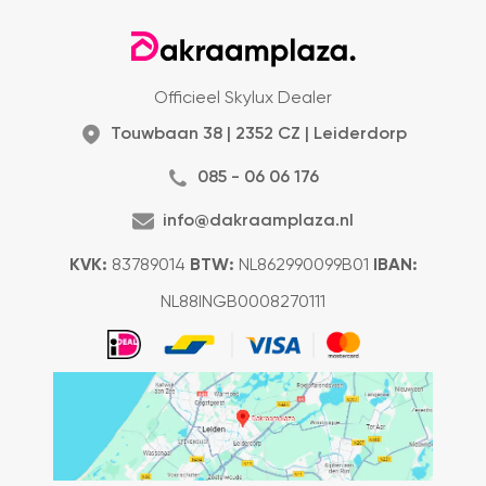
Officieel Skylux Dealer
Touwbaan 38 | 2352 CZ | Leiderdorp
085 - 06 06 176
info@dakraamplaza.nl
KVK:
83789014
BTW:
NL862990099B01
IBAN:
NL88INGB0008270111