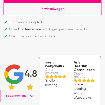
In winkelwagen
Klantbeoordeling
4,8/5
Onze
klantenservice
is 7 dagen per week bereikbaar
Ook af te halen in Leiderdorp
sven
Ans
E
benjamins
Heerink-
3 
g
2 uren
Cornelissen
4.8
geleden
2 uren
geleden
B
Snelle
o
Snelle
levering
w
levering
w
zoals
e
Beoordeel ons
afgesproken
D
per mail.
b