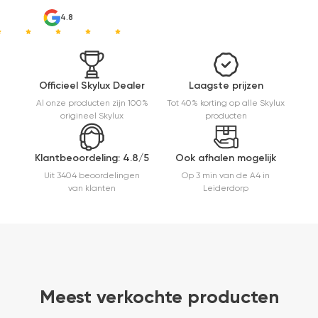
4.8
Officieel Skylux Dealer
Laagste prijzen
Al onze producten zijn 100%
Tot 40% korting op alle Skylux
origineel Skylux
producten
Klantbeoordeling: 4.8/5
Ook afhalen mogelijk
Uit 3404 beoordelingen
Op 3 min van de A4 in
van klanten
Leiderdorp
Meest verkochte producten