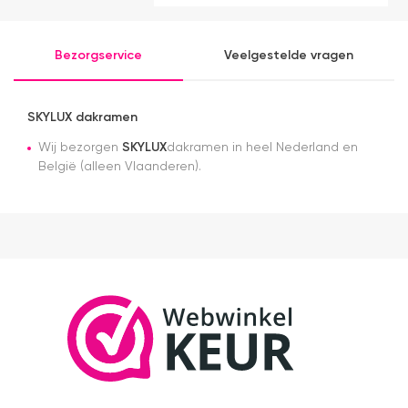
Kwaliteit is
e
perfect,
u
levering is
v
Bezorgservice
Veelgestelde vragen
ook prima.
le
Ben
g
tevreden
s
met deze
t
SKYLUX dakramen
webshop
e
Wij bezorgen
SKYLUX
dakramen in heel Nederland en
a
België (alleen Vlaanderen).
N
d
d
n
pl