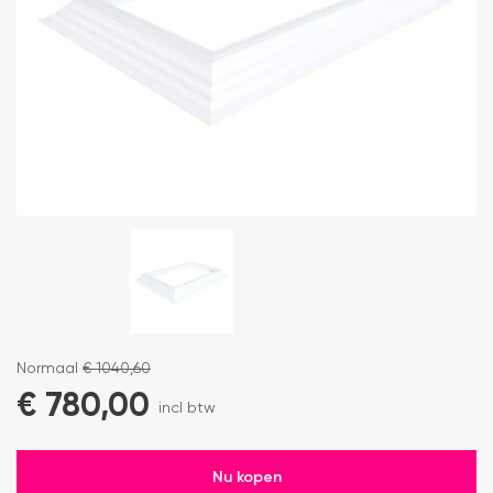
Normaal
€
1040,60
€
780,00
incl btw
Nu kopen