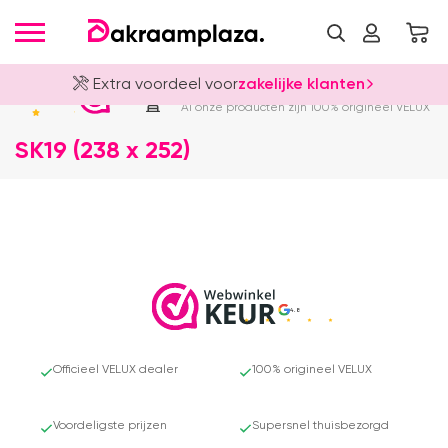
Extra voordeel voor
zakelijke klanten
Officieel VELUX Dealer
4.8
Al onze producten zijn 100% origineel VELUX
SK19 (238 x 252)
4.8
Officieel VELUX dealer
100% origineel VELUX
Voordeligste prijzen
Supersnel thuisbezorgd