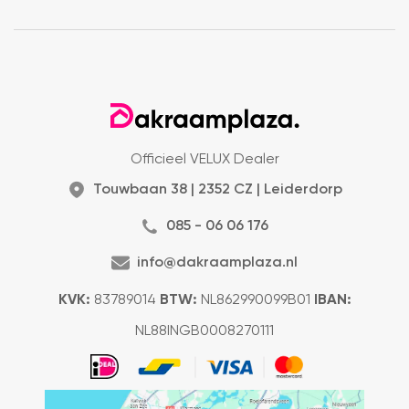
Officieel VELUX Dealer
Touwbaan 38 | 2352 CZ | Leiderdorp
085 - 06 06 176
info@dakraamplaza.nl
KVK:
83789014
BTW:
NL862990099B01
IBAN:
NL88INGB0008270111