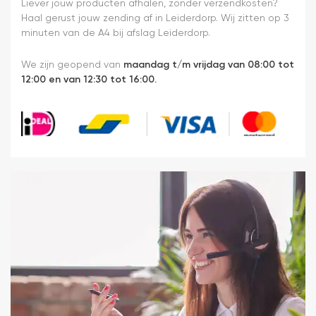
heel
Liever jouw producten afhalen, zonder verzendkosten?
makkelijk(
Haal gerust jouw zending af in Leiderdorp. Wij zitten op 3
ben denk
minuten van de A4 bij afslag Leiderdorp.
ik 10 min
bezig
We zijn geopend van
maandag t/m vrijdag van 08:00 tot
geweest)
12:00 en van 12:30 tot 16:00.
en hij rolt
veel
mooier uit
en kreukt
niet bij het
inrollen.