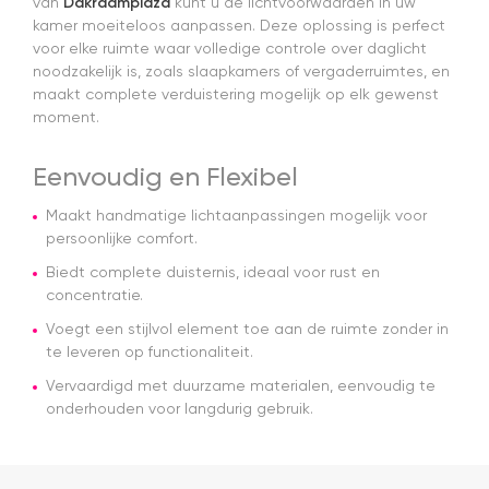
van
Dakraamplaza
kunt u de lichtvoorwaarden in uw
geregeld
kamer moeiteloos aanpassen. Deze oplossing is perfect
en de prijs
voor elke ruimte waar volledige controle over daglicht
was een
noodzakelijk is, zoals slaapkamers of vergaderruimtes, en
stuk
maakt complete verduistering mogelijk op elk gewenst
scherper
moment.
dan bij
veel
andere
Eenvoudig en Flexibel
aanbieders.
Het gordijn
Maakt handmatige lichtaanpassingen mogelijk voor
zelf mag
persoonlijke comfort.
er ook
zeker zijn.
Biedt complete duisternis, ideaal voor rust en
Goede
concentratie.
kwaliteit,
mooie
Voegt een stijlvol element toe aan de ruimte zonder in
afwerking
te leveren op functionaliteit.
en
Vervaardigd met duurzame materialen, eenvoudig te
eenvoudig
onderhouden voor langdurig gebruik.
te
monteren.
Een prima
ervaring.