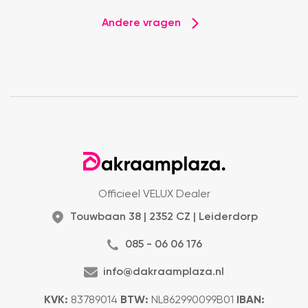
Andere vragen
Officieel VELUX Dealer
Touwbaan 38 | 2352 CZ | Leiderdorp
085 - 06 06 176
info@dakraamplaza.nl
KVK:
83789014
BTW:
NL862990099B01
IBAN: