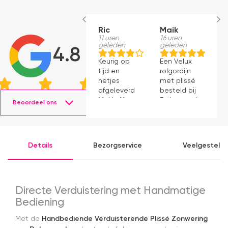
Ric
Maik
H
11 uren
16 uren
S
geleden
geleden
1
4.8
g
Keurig op
Een Velux
W
tijd en
rolgordijn
t
netjes
met plissé
m
afgeleverd.
besteld bij
m
Makkelijk
Dakraamplaza.
Beoordeel ons
e
instaleren.
Het
m
bestellen
g
verliep
p
eenvoudig
Details
Bezorgservice
Veelgesteld
en binnen
een week
kon ik de
bestelling
al ophalen
Directe Verduistering met Handmatige
in het
Bediening
magazijn.
Alles was
Met de
Handbediende Verduisterende Plissé Zonwering
netjes