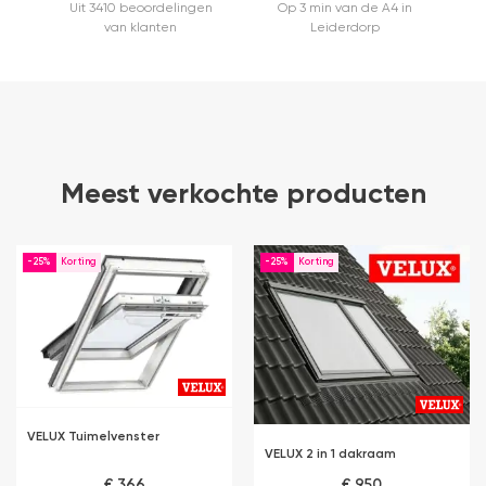
Uit 3410 beoordelingen
Op 3 min van de A4 in
van klanten
Leiderdorp
Meest verkochte producten
-25%
-25%
VELUX Tuimelvenster
VELUX 2 in 1 dakraam
€ 366
€ 950