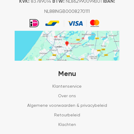
KVK:
83789014
BTW:
NL862990099B01
IBAN:
NL88INGB0008270111
Menu
Klantenservice
Over ons
Algemene voorwaarden & privacybeleid
Retourbeleid
Klachten