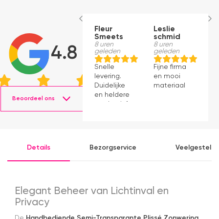
Fleur
Leslie
G
Smeets
schmid
V
8 uren
8 uren
9 
4.8
geleden
geleden
g
Snelle
Fijne firma
B
levering.
en mooi
e
Duidelijke
materiaal
g
en heldere
Beoordeel ons
productinformatie.
Origineel
Velux
product
tegen
Details
Bezorgservice
Veelgesteld
goede
prijs.
Levering
was
perfect
Elegant Beheer van Lichtinval en
zoals
Privacy
aangegeven.
De
Handbediende Semi-Transparante Plissé Zonwering