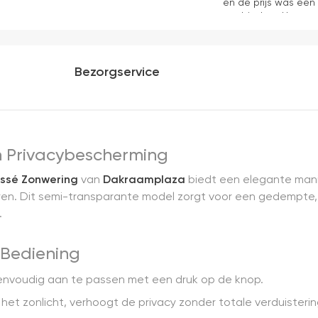
en de prijs was een
aanbieders. Het gor
kwaliteit, mooie af
ervaring.
Bezorgservice
en Privacybescherming
issé Zonwering
van
Dakraamplaza
biedt een elegante man
ren. Dit semi-transparante model zorgt voor een gedempte, na
.
 Bediening
 eenvoudig aan te passen met een druk op de knop.
n het zonlicht, verhoogt de privacy zonder totale verduisterin