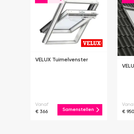
VELUX Tuimelvenster
VELU
Vanaf
Vana
Samenstellen
€ 366
€ 95