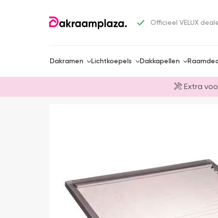
Officieel VELUX deal
Dakramen
Lichtkoepels
Dakkapellen
Raamdec
Extra voo