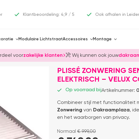
er
Klantbeoordeling: 4,9 / 5
Ook afhalen in Leide
oratie
Modulaire Lichtstraat
Accessoires
Montage
rdeel voor
zakelijke klanten
Wij kunnen ook jouw
dakraam
PLISSÉ ZONWERING SE
ELEKTRISCH – VELUX 
Op voorraad bij
Artikelnummer:
0
Combineer stijl met functionaliteit
Zonwering
van
Dakraamplaza
, id
en het waarborgen van privacy.
Normaal
€
999,00