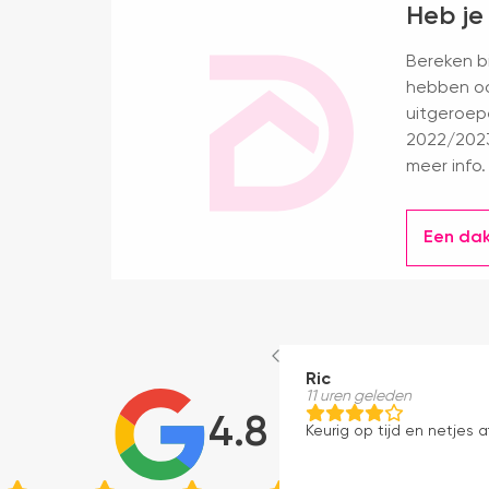
Heb je
Bereken bi
hebben oo
uitgeroep
2022/2023
meer info.
Een da
Ric
11 uren geleden
4.8
Keurig op tijd en netjes a