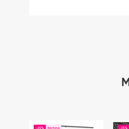
M
-25%
-25%