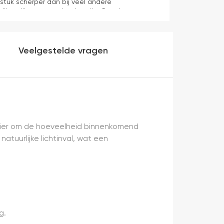
 stuk scherper dan bij veel andere
dijn zelf mag er ook zeker zijn. Goede
werking en eenvoudig te monteren. Een prima
Veelgestelde vragen
ier om de hoeveelheid binnenkomend
tuurlijke lichtinval, wat een
g.