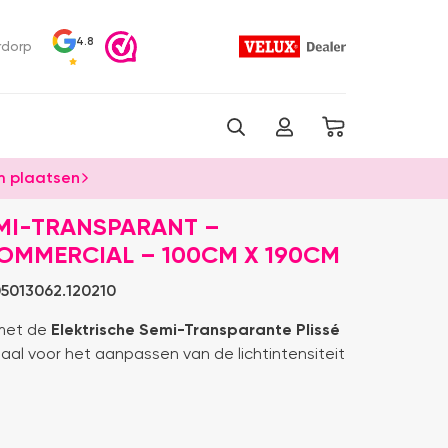
4.8
rdorp
 plaatsen
MI-TRANSPARANT –
COMMERCIAL – 100CM X 190CM
5013062.120210
 met de
Elektrische Semi-Transparante Plissé
eaal voor het aanpassen van de lichtintensiteit