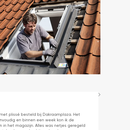
Hans Spijker
1 dag geleden
n met plissé besteld bij Dakraamplaza. Het
We zijn tevred
envoudig en binnen een week kon ik de
prima11
n in het magazijn. Alles was netjes geregeld