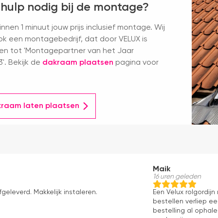
 hulp nodig bij de montage?
nnen 1 minuut jouw prijs inclusief montage. Wij
k een montagebedrijf, dat door VELUX is
en tot 'Montagepartner van het Jaar
'. Bekijk de
dakraam plaatsen
pagina voor
kraam laten plaatsen
Maik
16 uren geleden
fgeleverd. Makkelijk instaleren.
Een Velux rolgordij
bestellen verliep e
bestelling al ophale