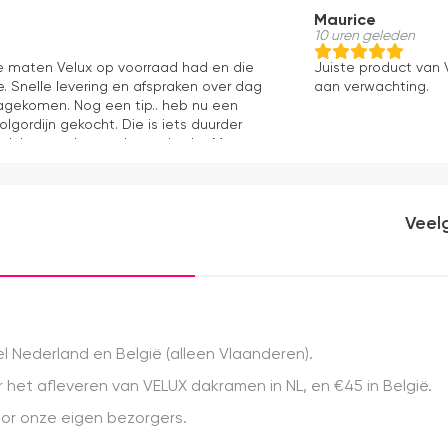
Maurice
10 uren geleden
le maten Velux op voorraad had en die
Juiste product van V
. Snelle levering en afspraken over dag
aan verwachting.
 nagekomen. Nog een tip.. heb nu een
olgordijn gekocht. Die is iets duurder
ok het en der worden verkocht. Maar
akkelijk( ben denk ik 10 min bezig
ooier uit en kreukt niet bij het inrollen.
Veel
 Nederland en België (alleen Vlaanderen).
het afleveren van VELUX dakramen in NL, en €45 in België.
r onze eigen bezorgers.