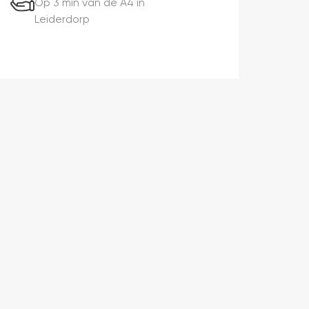
Op 3 min van de A4 in
Leiderdorp