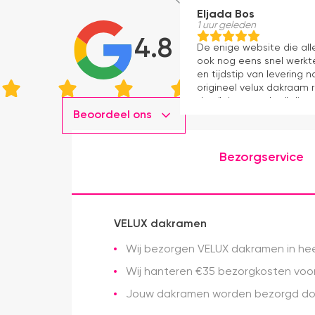
Eljada Bos
1 uur geleden
4.8
De enige website die al
ook nog eens snel werkte
en tijdstip van levering
origineel velux dakraam r
dan "eigen merken" die o
Beoordeel ons
installatie is echt heel m
geweest) en hij rolt veel m
Bezorgservice
VELUX dakramen
Wij bezorgen VELUX dakramen in heel
Wij hanteren €35 bezorgkosten voor 
Jouw dakramen worden bezorgd doo