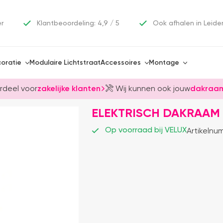
er
Klantbeoordeling: 4,9 / 5
Ook afhalen in Leide
oratie
Modulaire Lichtstraat
Accessoires
Montage
rdeel voor
zakelijke klanten
Wij kunnen ook jouw
dakraam
ELEKTRISCH DAKRAAM
Op voorraad bij VELUX
Artikelnu