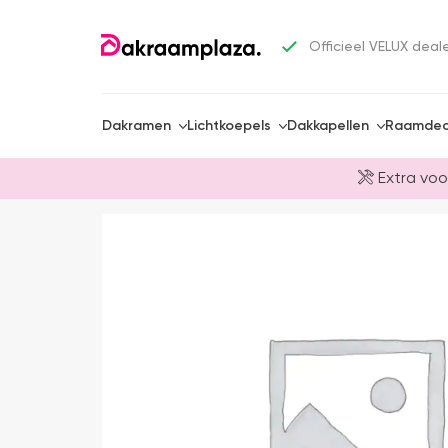
Officieel VELUX deal
Dakramen
Lichtkoepels
Dakkapellen
Raamdec
Extra voo