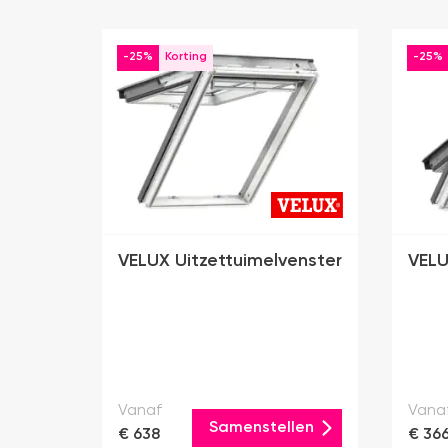
-25%
-25%
VELUX Uitzettuimelvenster
VELU
Vanaf
Vana
Samenstellen
€ 638
€ 36