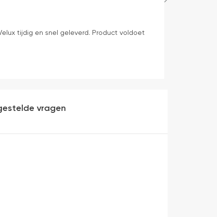
Bep Mens
20 uren gelede
elux tijdig en snel geleverd. Product voldoet
levering volge
gestelde vragen