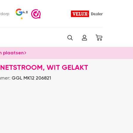
4.8
rdorp
 plaatsen
 NETSTROOM, WIT GELAKT
mmer:
GGL MK12 206821