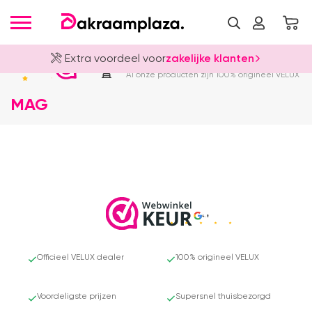
Extra voordeel voor
zakelijke klanten
Officieel VELUX Dealer
4.8
Al onze producten zijn 100% origineel VELUX
MAG
4.8
Officieel VELUX dealer
100% origineel VELUX
Voordeligste prijzen
Supersnel thuisbezorgd