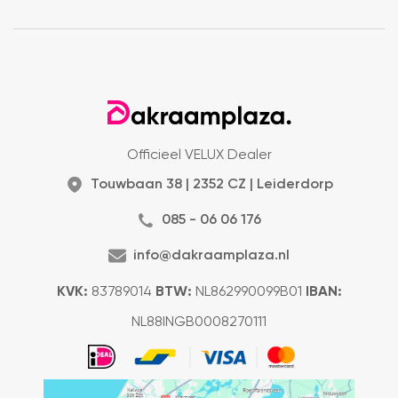
Officieel VELUX Dealer
Touwbaan 38 | 2352 CZ | Leiderdorp
085 - 06 06 176
info@dakraamplaza.nl
KVK:
83789014
BTW:
NL862990099B01
IBAN:
NL88INGB0008270111