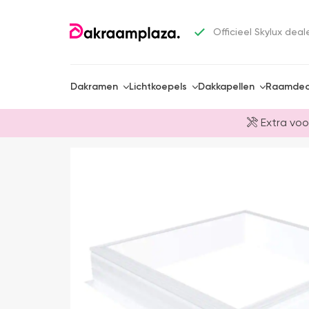
Officieel Skylux deal
Dakramen
Lichtkoepels
Dakkapellen
Raamdec
Extra voo