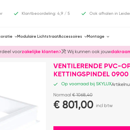
er
Klantbeoordeling: 4,9 / 5
Ook afhalen in Leide
oratie
Modulaire Lichtstraat
Accessoires
Montage
rdeel voor
zakelijke klanten
Wij kunnen ook jouw
dakraam
VENTILERENDE PVC-O
KETTINGSPINDEL 0900
Op voorraad bij SKYLUX
Artikeln
Normaal
€
1068,40
€ 
801,00
incl btw