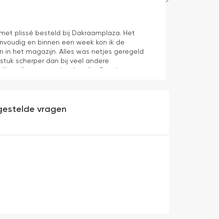
Hans Spijker
1 dag geleden
n met plissé besteld bij Dakraamplaza. Het
We zijn tevred
envoudig en binnen een week kon ik de
prima11
n in het magazijn. Alles was netjes geregeld
 stuk scherper dan bij veel andere
dijn zelf mag er ook zeker zijn. Goede
werking en eenvoudig te monteren. Een prima
gestelde vragen