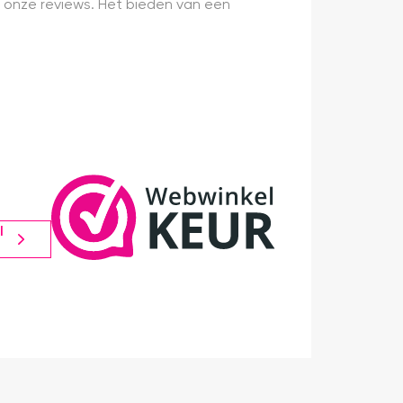
 onze reviews. Het bieden van een
l