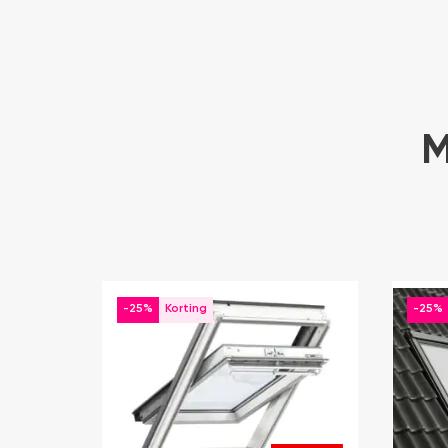
M
-25%
-25%