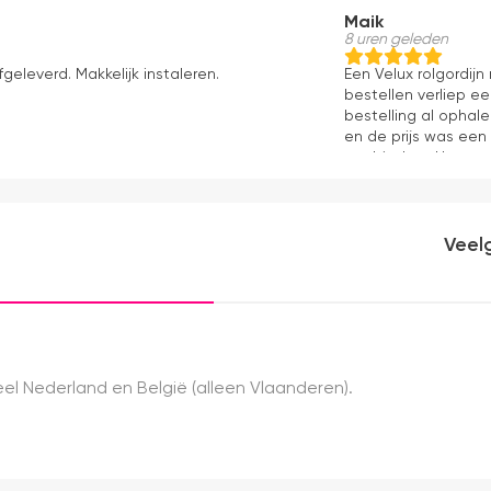
Maik
8 uren geleden
fgeleverd. Makkelijk instaleren.
Een Velux rolgordij
bestellen verliep e
bestelling al ophale
en de prijs was een
aanbieders. Het gor
kwaliteit, mooie af
ervaring.
Veel
el Nederland en België (alleen Vlaanderen).