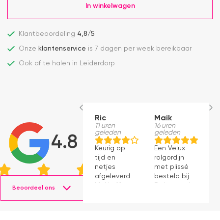
In winkelwagen
Klantbeoordeling
4,8/5
Onze
klantenservice
is 7 dagen per week bereikbaar
Ook af te halen in Leiderdorp
Ric
Maik
H
11 uren
16 uren
S
geleden
geleden
1
4.8
g
Keurig op
Een Velux
W
tijd en
rolgordijn
t
netjes
met plissé
m
afgeleverd.
besteld bij
m
Makkelijk
Dakraamplaza.
Beoordeel ons
e
instaleren.
Het
m
bestellen
g
verliep