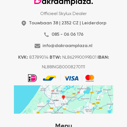
Officieel Skylux Dealer
Touwbaan 38 | 2352 CZ | Leiderdorp
085 - 06 06 176
info@dakraamplaza.nl
KVK:
83789014
BTW:
NL862990099B01
IBAN:
NL88INGB0008270111
Menu