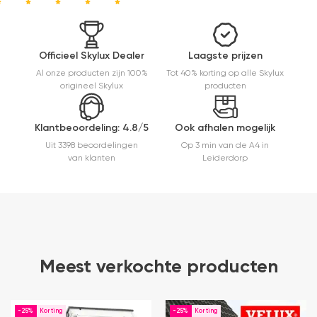
kwaliteit,
mooie
afwerking
en
Officieel Skylux Dealer
Laagste prijzen
eenvoudig
Al onze producten zijn 100%
Tot 40% korting op alle Skylux
te
origineel Skylux
producten
monteren.
Een prima
ervaring.
Klantbeoordeling: 4.8/5
Ook afhalen mogelijk
Uit 3398 beoordelingen
Op 3 min van de A4 in
van klanten
Leiderdorp
Meest verkochte producten
-25%
-25%