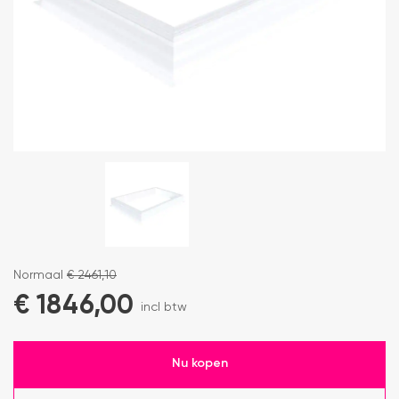
Normaal
€
2461,10
€
1846,00
incl btw
Nu kopen