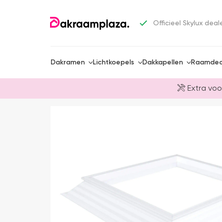
Officieel Skylux deal
Dakramen
Lichtkoepels
Dakkapellen
Raamdec
Extra voo