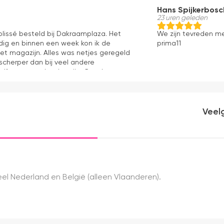
Hans Spijkerbosc
23 uren geleden
 plissé besteld bij Dakraamplaza. Het
We zijn tevreden m
dig en binnen een week kon ik de
prima11
het magazijn. Alles was netjes geregeld
 scherper dan bij veel andere
elf mag er ook zeker zijn. Goede
ng en eenvoudig te monteren. Een prima
Veel
el Nederland en België (alleen Vlaanderen).