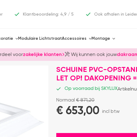
er
Klantbeoordeling: 4,9 / 5
Ook afhalen in Leide
oratie
Modulaire Lichtstraat
Accessoires
Montage
rdeel voor
zakelijke klanten
Wij kunnen ook jouw
dakraam
SCHUINE PVC-OPSTAND
LET OP! DAKOPENING =
Op voorraad bij SKYLUX
Artikeln
Normaal
€
871,20
€ 
653,00
incl btw