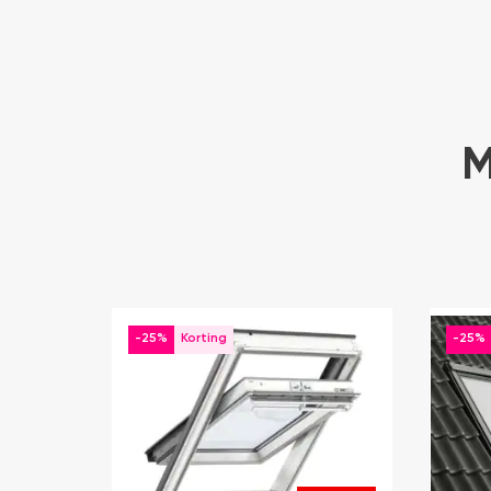
M
-25%
-25%