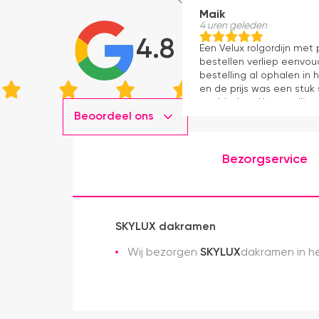
Maik
4 uren geleden
4.8
Een Velux rolgordijn met
bestellen verliep eenvou
bestelling al ophalen in 
en de prijs was een stuk
aanbieders. Het gordijn z
Beoordeel ons
kwaliteit, mooie afwerki
ervaring.
Bezorgservice
SKYLUX dakramen
Wij bezorgen
SKYLUX
dakramen in he