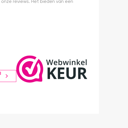
 onze reviews. Het bieden van een
l