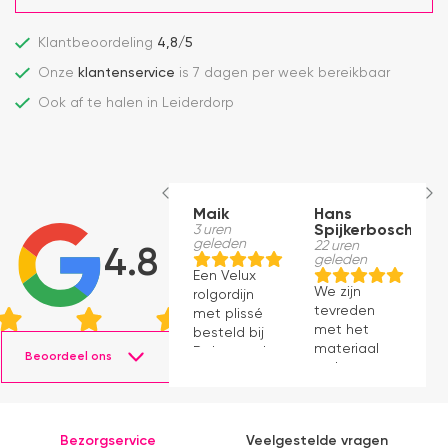
Klantbeoordeling
4,8/5
Onze
klantenservice
is 7 dagen per week bereikbaar
Ook af te halen in Leiderdorp
Maik
Hans
E
3 uren
Spijkerbosch
B
geleden
22 uren
1
4.8
geleden
g
Een Velux
We zijn
D
rolgordijn
tevreden
w
met plissé
met het
di
besteld bij
materiaal
m
Dakraamplaza.
Beoordeel ons
en het
V
Het
monteren
v
bestellen
ging
h
verliep
prima11
o
eenvoudig
Bezorgservice
Veelgestelde vragen
e
en binnen