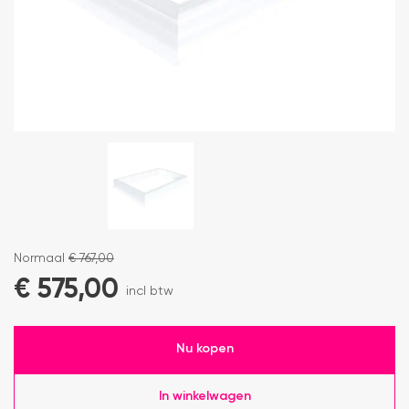
Normaal
€
767,00
€
575,00
incl btw
Nu kopen
In winkelwagen