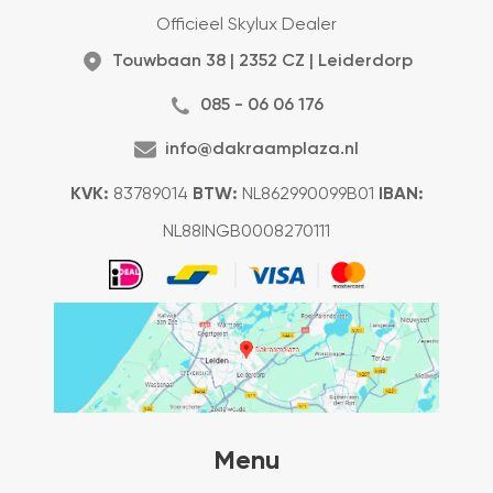
Officieel Skylux Dealer
Touwbaan 38 | 2352 CZ | Leiderdorp
085 - 06 06 176
info@dakraamplaza.nl
KVK:
83789014
BTW:
NL862990099B01
IBAN:
NL88INGB0008270111
Menu