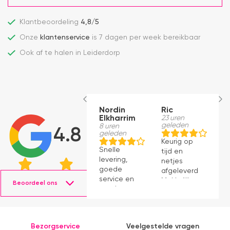
Klantbeoordeling
4,8/5
Onze
klantenservice
is 7 dagen per week bereikbaar
Ook af te halen in Leiderdorp
Nordin
Ric
M
Elkharrim
23 uren
1
geleden
g
8 uren
4.8
geleden
Keurig op
E
Snelle
tijd en
ro
levering,
netjes
m
goede
afgeleverd.
be
service en
Makkelijk
D
Beoordeel ons
mooie
instaleren.
H
producten.
b
ve
e
Bezorgservice
Veelgestelde vragen
e