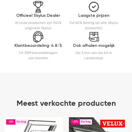
m
a
e
Officieel Skylux Dealer
Laagste prijzen
e
Al onze producten zijn 100%
Tot 40% korting op alle Skylux
t
origineel Skylux
producten
m
E
er
Klantbeoordeling: 4.8/5
Ook afhalen mogelijk
Uit 3399 beoordelingen
Op 3 min van de A4 in
van klanten
Leiderdorp
Meest verkochte producten
-25%
-25%