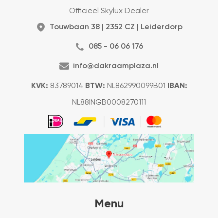
Officieel Skylux Dealer
Touwbaan 38 | 2352 CZ | Leiderdorp
085 - 06 06 176
info@dakraamplaza.nl
KVK:
83789014
BTW:
NL862990099B01
IBAN:
NL88INGB0008270111
Menu